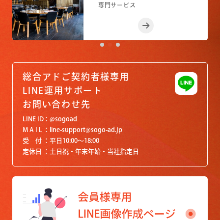
専門サービス
専門サービス
専門サービス
専門サービス
専門サービス
総合アドご契約者様専用
LINE運用サポート
お問い合わせ先
LINE ID
@sogoad
M A I L
line-support@sogo-ad.jp
受 付
平日10:00〜18:00
定休日
土日祝・年末年始・当社指定日