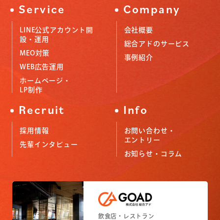
Service
Company
LINE公式アカウント開
会社概要
設・運用
総合アドのサービス
MEO対策
事例紹介
WEB広告運用
ホームページ・
LP制作
Recruit
Info
採用情報
お問い合わせ・
エントリー
先輩インタビュー
お知らせ・コラム
小売店舗
フィットネスジム
飲食店・レストラン
小売店舗
フィットネスジム