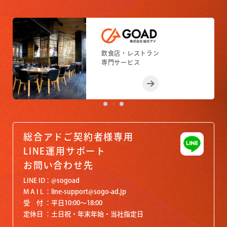
小売店舗
フィットネスジム
飲食店・レストラン
小売店舗
フィットネスジム
専門サービス
専門サービス
専門サービス
専門サービス
専門サービス
総合アドご契約者様専用
LINE運用サポート
お問い合わせ先
LINE ID
@sogoad
M A I L
line-support@sogo-ad.jp
受 付
平日10:00〜18:00
定休日
土日祝・年末年始・当社指定日