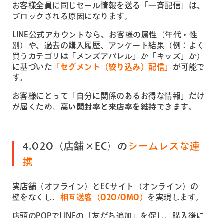
お客様全員に同じセール情報を送る「一斉配信」は、
ブロックされる原因になります。
LINE公式アカウントなら、お客様の属性（年代・性
別）や、過去の購入履歴、アンケート結果（例：よく
買うカテゴリは「メンズアパレル」か「キッズ」か）
に基づいた
「セグメント（絞り込み）配信」
が可能で
す。
お客様にとって「自分に関係のあるお得な情報」だけ
が届くため、
高い開封率と来店率を維持
できます。
4.O2O（店舗×EC）の
シームレスな連
携
実店舗（オフライン）とECサイト（オンライン）の
壁をなくし、
相互送客（O2O/OMO）
を実現します。
店頭のPOPでLINEの「友だち追加」を促し、購入後に