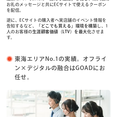
お礼のメッセージと共にECサイトで使えるクーポン
を配信。
逆に、ECサイトの購入者へ実店舗のイベント情報を
告知するなど、
「どこでも買える」環境を構築
し、1
人のお客様の
生涯顧客価値（LTV）を最大化
させま
す。
東海エリアNo.1の実績。オフライ
ン×デジタルの融合はGOADにお
任せ。