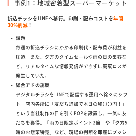
事例1：地域密着型スーパーマーケット
折込チラシをLINEへ移行。印刷・配布コストを
年間
30%削減
！
課題
毎週の折込チラシにかかる印刷代・配布費が利益を
圧迫。また、夕方のタイムセールや雨の日の集客な
ど、リアルタイムな情報発信ができずに廃棄ロスが
発生していた。
総合アドの施策
デジタルチラシをLINEで配信する運用へ徐々にシフ
ト。店内各所に「友だち追加で本日の卵〇〇円！」
という当社制作の目を引くPOPを設置し、一気に友
だちを獲得。「雨の日限定ポイント2倍」や「夕方5
時のお惣菜特売」など、
現場の判断を即座にプッシ