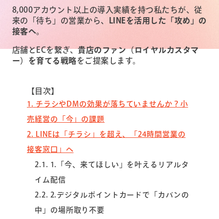
8,000アカウント以上の導入実績を持つ私たちが、従
来の「待ち」の営業から、
LINEを活用した「攻め」の
接客へ。
店舗とECを繋ぎ、
貴店のファン（ロイヤルカスタマ
ー）を育てる戦略
をご提案します。
【目次】
1
チラシやDMの効果が落ちていませんか？小
売経営の「今」の課題
2
LINEは「チラシ」を超え、「24時間営業の
接客窓口」へ
2.1
1.「今、来てほしい」を叶えるリアルタ
イム配信
2.2
2.デジタルポイントカードで「カバンの
中」の場所取り不要