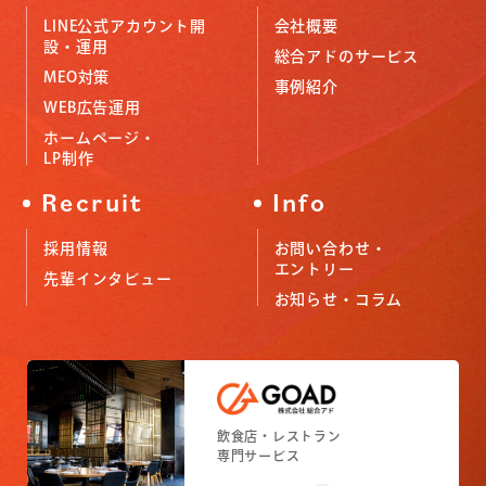
LINE公式アカウント開
会社概要
設・運用
総合アドのサービス
MEO対策
事例紹介
WEB広告運用
ホームページ・
LP制作
Recruit
Info
採用情報
お問い合わせ・
エントリー
先輩インタビュー
お知らせ・コラム
小売店舗
フィットネスジム
飲食店・レストラン
小売店舗
フィットネスジム
専門サービス
専門サービス
専門サービス
専門サービス
専門サービス