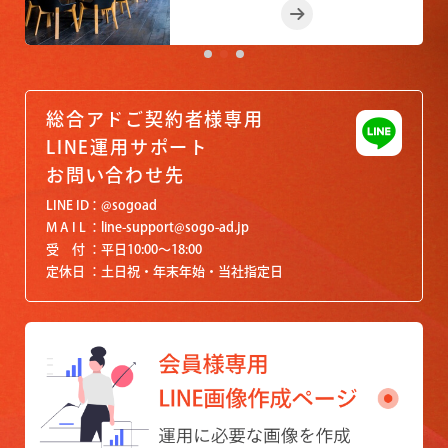
総合アドご契約者様専用
LINE運用サポート
お問い合わせ先
LINE ID
@sogoad
M A I L
line-support@sogo-ad.jp
受 付
平日10:00〜18:00
定休日
土日祝・年末年始・当社指定日