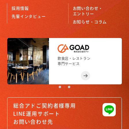
採用情報
お問い合わせ・
エントリー
先輩インタビュー
お知らせ・コラム
小売店舗
フィットネスジム
飲食店・レストラン
小売店舗
フィットネスジム
専門サービス
専門サービス
専門サービス
専門サービス
専門サービス
総合アドご契約者様専用
LINE運用サポート
お問い合わせ先