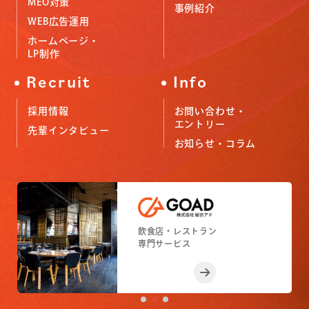
MEO対策
事例紹介
WEB広告運用
ホームページ・
LP制作
Recruit
Info
採用情報
お問い合わせ・
エントリー
先輩インタビュー
お知らせ・コラム
小売店舗
フィットネスジム
飲食店・レストラン
小売店舗
フィットネスジム
専門サービス
専門サービス
専門サービス
専門サービス
専門サービス