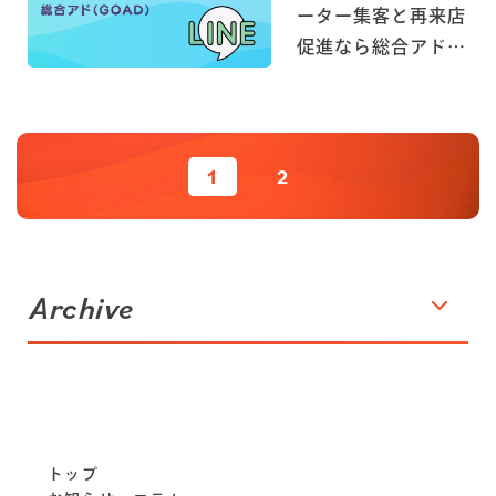
ーター集客と再来店
促進なら総合アド
（GOAD）
1
2
Archive
トップ