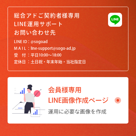
総合アドご契約者様専用
LINE運用サポート
お問い合わせ先
LINE ID
@sogoad
M A I L
line-support@sogo-ad.jp
受 付
平日10:00〜18:00
定休日
土日祝・年末年始・当社指定日