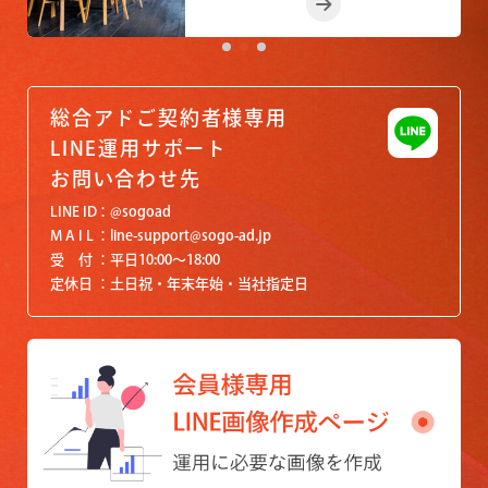
総合アドご契約者様専用
LINE運用サポート
お問い合わせ先
LINE ID
@sogoad
M A I L
line-support@sogo-ad.jp
受 付
平日10:00〜18:00
定休日
土日祝・年末年始・当社指定日