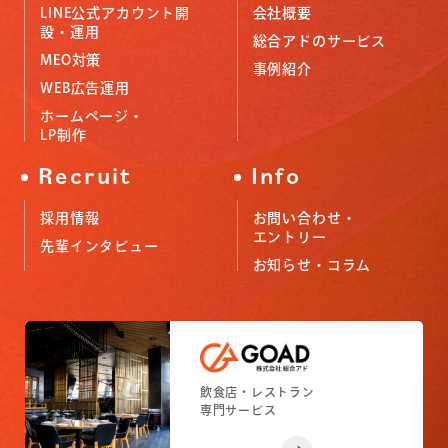
LINE公式アカウント開
会社概要
設・運用
総合アドのサービス
MEO対策
事例紹介
WEB広告運用
ホームページ・
LP制作
Recruit
Info
採用情報
お問い合わせ・
エントリー
先輩インタビュー
お知らせ・コラム
小売店舗
フィットネスジム
飲食店・レストラン
小売店舗
フィットネスジム
専門サービス
専門サービス
専門サービス
専門サービス
専門サービス