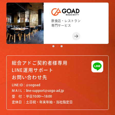
小売店舗
フィットネスジム
飲食店・レストラン
小売店舗
フィットネスジム
専門サービス
専門サービス
専門サービス
専門サービス
専門サービス
総合アドご契約者様専用
LINE運用サポート
お問い合わせ先
LINE ID
@sogoad
M A I L
line-support@sogo-ad.jp
受 付
平日10:00〜18:00
定休日
土日祝・年末年始・当社指定日