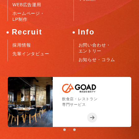
WEB広告運用
ホームページ・
LP制作
Recruit
Info
採用情報
お問い合わせ・
エントリー
先輩インタビュー
お知らせ・コラム
小売店舗
フィットネスジム
飲食店・レストラン
小売店舗
フィットネスジム
専門サービス
専門サービス
専門サービス
専門サービス
専門サービス