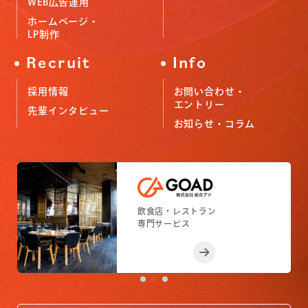
WEB広告運用
ホームページ・
LP制作
Recruit
Info
採用情報
お問い合わせ・
エントリー
先輩インタビュー
お知らせ・コラム
小売店舗
フィットネスジム
飲食店・レストラン
小売店舗
フィットネスジム
専門サービス
専門サービス
専門サービス
専門サービス
専門サービス