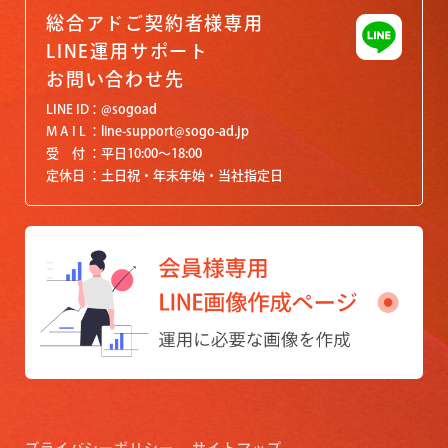
総合アドご契約者様専用
LINE運用サポート
お問い合わせ先
LINE ID
@sogoad
M A I L
line-support@sogo-ad.jp
受 付
平日10:00〜18:00
定休日
土日祝・年末年始・当社指定日