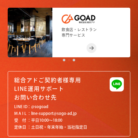
小売店舗
フィットネスジム
飲食店・レストラン
小売店舗
フィットネスジム
専門サービス
専門サービス
専門サービス
専門サービス
専門サービス
総合アドご契約者様専用
LINE運用サポート
お問い合わせ先
LINE ID
@sogoad
M A I L
line-support@sogo-ad.jp
受 付
平日10:00〜18:00
定休日
土日祝・年末年始・当社指定日