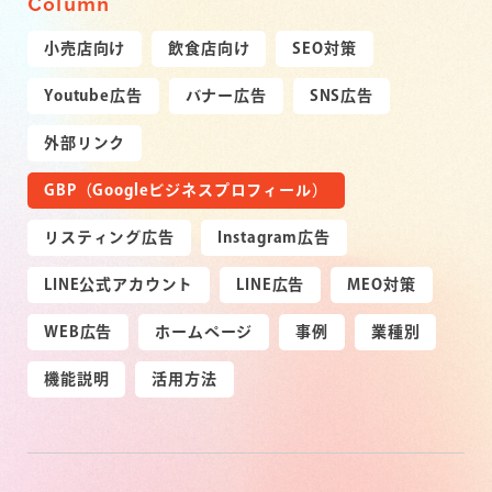
Column
小売店向け
飲食店向け
SEO対策
Youtube広告
バナー広告
SNS広告
外部リンク
GBP（Googleビジネスプロフィール）
リスティング広告
Instagram広告
LINE公式アカウント
LINE広告
MEO対策
WEB広告
ホームページ
事例
業種別
機能説明
活用方法