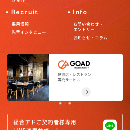
LP制作
Recruit
Info
採用情報
お問い合わせ・
エントリー
先輩インタビュー
お知らせ・コラム
小売店舗
フィットネスジム
飲食店・レストラン
小売店舗
フィットネスジム
専門サービス
専門サービス
専門サービス
専門サービス
専門サービス
総合アドご契約者様専用