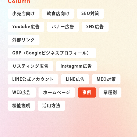
Column
小売店向け
飲食店向け
SEO対策
Youtube広告
バナー広告
SNS広告
外部リンク
GBP（Googleビジネスプロフィール）
リスティング広告
Instagram広告
LINE公式アカウント
LINE広告
MEO対策
WEB広告
ホームページ
事例
業種別
機能説明
活用方法